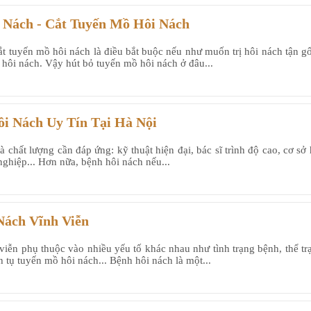
 Nách - Cắt Tuyến Mồ Hôi Nách
t tuyến mồ hôi nách là điều bắt buộc nếu như muốn trị hôi nách tận g
 hôi nách. Vậy hút bỏ tuyến mồ hôi nách ở đâu...
i Nách Uy Tín Tại Hà Nội
à chất lượng cần đáp ứng: kỹ thuật hiện đại, bác sĩ trình độ cao, cơ sở
nghiệp... Hơn nữa, bệnh hôi nách nếu...
 Nách Vĩnh Viễn
h viễn phụ thuộc vào nhiều yếu tố khác nhau như tình trạng bệnh, thể tr
h tụ tuyến mồ hôi nách... Bệnh hôi nách là một...