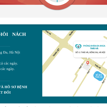
HÔI NÁCH
g Đa, Hà Nội
cả các ngày.
 các ngày.
VÀ HỒ SƠ BỆNH
T ĐỐI