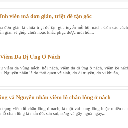
nh viễn mà đơn giản, triệt để tận gốc
à đơn giản là chữa triệt để tận gốc tuyến mồ hôi nách. Còn các cách 
ân gian sẽ giúp chữa hoặc khắc phục được mùi hôi...
 Viêm Da Dị Ứng Ở Nách
hư viêm da vùng nách, hôi nách, viêm da dị ứng ở nách, viêm kẽ nác
. Nguyên nhân là do thói quen vệ sinh, do di truyền, do vi khuẩn,...
ông và Nguyên nhân viêm lỗ chân lông ở nách
h trạng viêm lỗ chân lông ở nách, là một vài nang lông hoặc nhiều na
 lỗ chân lông là mẩn đỏ, sần sùi, sưng và gây ngứa ngáy,...