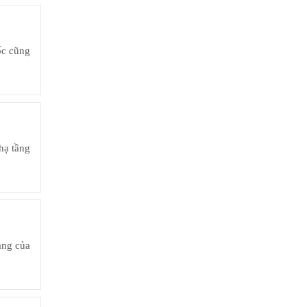
ốc cũng
 hạ tầng
ạng của