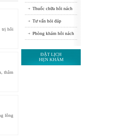
Thuốc chữa hôi nách
Tư vấn hỏi đáp
trị hôi
Phòng khám hôi nách
ĐẶT LỊCH
HẸN KHÁM
h, thâm
ng lông